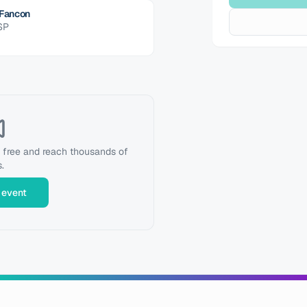
 Fancon
SP
r free and reach thousands of
.
 event