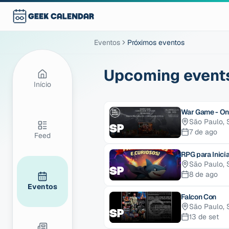
Eventos
Próximos eventos
Upcoming event
Início
War Game - On
São Paulo
,
SP
7 de ago
Feed
RPG para Inici
São Paulo
,
SP
8 de ago
Eventos
Falcon Con
São Paulo
,
SP
13 de set