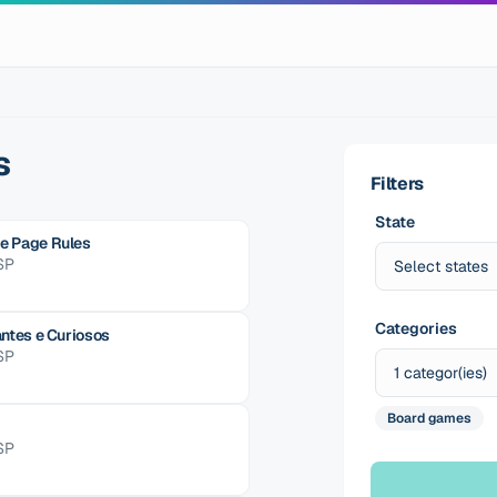
s
Filters
State
e Page Rules
SP
Select states
Categories
antes e Curiosos
SP
1 categor(ies)
Board games
SP