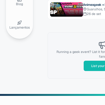
Blog
Animexgeek +
Guarulhos
,
SP
26 de set
Lançamentos
Running a geek event? List it fo
fans
List your